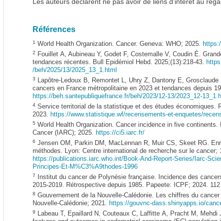
Les auteurs déclarent ne pas avoir de liens d’intérêt au regar
Références
1
World Health Organization. Cancer. Geneva: WHO; 2025.
https:
2
Fouillet A, Aubineau Y, Godet F, Costemalle V, Coudin É. Grand
tendances récentes. Bull Epidémiol Hebd. 2025;(13):218-43.
https
/beh/2025/13/2025_13_1.html
3
Lapôtre-Ledoux B, Remontet L, Uhry Z, Dantony E, Grosclaude 
cancers en France métropolitaine en 2023 et tendances depuis 19
https://beh.santepubliquefrance.fr/beh/2023/12-13/2023_12-13_1.
4
Service territorial de la statistique et des études économiques
2023.
https://www.statistique.wf/recensements-et-enquetes/recens
5
World Health Organization. Cancer incidence in five continents.
Cancer (IARC); 2025.
https://ci5.iarc.fr/
6
Jensen OM, Parkin DM, MacLennan R, Muir CS, Skeet RG. Enreg
méthodes. Lyon: Centre international de recherche sur le cancer; 
https://publications.iarc.who.int/Book-And-Report-Series/Iarc-Sci
Principes-Et-M%C3%A9thodes-1996
7
Institut du cancer de Polynésie française. Incidence des cancer
2015-2019. Rétrospective depuis 1985. Papeete: ICPF; 2024. 112
8
Gouvernement de la Nouvelle-Calédonie. Les chiffres du cancer
Nouvelle-Calédonie; 2021.
https://gouvnc-dass.shinyapps.io/canc
9
Labeau T, Epaillard N, Couteaux C, Laffitte A, Pracht M, Mehdi