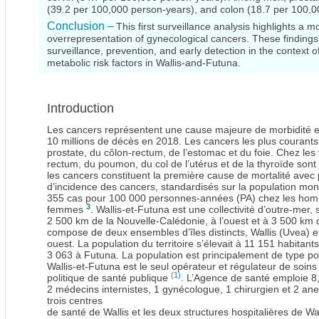
(39.2 per 100,000 person-years), and colon (18.7 per 100,
Conclusion –
This first surveillance analysis highlights a
overrepresentation of gynecological cancers. These findings
surveillance, prevention, and early detection in the context 
metabolic risk factors in Wallis-and-Futuna.
Introduction
Les cancers représentent une cause majeure de morbidité e
10 millions de décès en 2018. Les cancers les plus courant
prostate, du côlon-rectum, de l’estomac et du foie. Chez les
rectum, du poumon, du col de l’utérus et de la thyroïde son
les cancers constituent la première cause de mortalité ave
d’incidence des cancers, standardisés sur la population mo
355 cas pour 100 000 personnes-années (PA) chez les hom
3
femmes
. Wallis-et-Futuna est une collectivité d’outre-mer,
2 500 km de la Nouvelle-Calédonie, à l’ouest et à 3 500 km de
compose de deux ensembles d’îles distincts, Wallis (Uvea) et
ouest. La population du territoire s’élevait à 11 151 habitant
3 063 à Futuna. La population est principalement de type p
Wallis-et-Futuna est le seul opérateur et régulateur de soins s
(1)
politique de santé publique
. L’Agence de santé emploie 8,
2 médecins internistes, 1 gynécologue, 1 chirurgien et 2 ane
trois centres
de santé de Wallis et les deux structures hospitalières de Wa