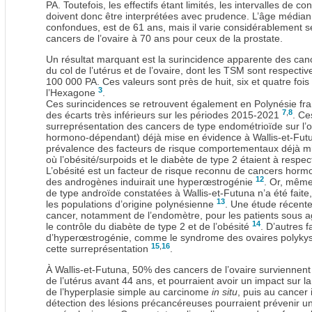
PA. Toutefois, les effectifs étant limités, les intervalles de 
doivent donc être interprétées avec prudence. L’âge médian a
confondues, est de 61 ans, mais il varie considérablement se
cancers de l’ovaire à 70 ans pour ceux de la prostate.
Un résultat marquant est la surincidence apparente des ca
du col de l’utérus et de l’ovaire, dont les TSM sont respecti
100 000 PA. Ces valeurs sont près de huit, six et quatre foi
3
l’Hexagone
.
Ces surincidences se retrouvent également en Polynésie fra
7
,
8
des écarts très inférieurs sur les périodes 2015-2021
. Ce
surreprésentation des cancers de type endométrioïde sur l’o
hormono-dépendant) déjà mise en évidence à Wallis-et-Fu
prévalence des facteurs de risque comportementaux déjà mi
où l’obésité/surpoids et le diabète de type 2 étaient à res
L’obésité est un facteur de risque reconnu de cancers ho
12
des androgènes induirait une hyperœstrogénie
. Or, même
de type androïde constatées à Wallis-et-Futuna n’a été faite
13
les populations d’origine polynésienne
. Une étude récente
cancer, notamment de l’endomètre, pour les patients sous ag
14
le contrôle du diabète de type 2 et de l’obésité
. D’autres f
d’hyperœstrogénie, comme le syndrome des ovaires polykystiq
15
,
16
cette surreprésentation
.
À Wallis-et-Futuna, 50% des cancers de l’ovaire surviennen
de l’utérus avant 44 ans, et pourraient avoir un impact sur la
de l’hyperplasie simple au carcinome
in situ
, puis au cancer 
détection des lésions précancéreuses pourraient prévenir un