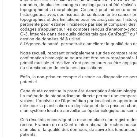
données, de plus les codages nosologiques ont été réalisés 
topographie et la morphologie. Ce choix peut induire une mo
histologiques avec des risques de confusion entre cancer pri
topographies et des limitations pour les analyses par histo
pertinente pour estimer l’incidence par site et comparer d
codages s’appuient sur les comptes rendus d’anatomo-cytopat
®
O-3, intégrée dans des outils dédiés tels que CanReg5
ou 
gestion de données déjà utilisé
à l’Agence de santé, permettrait d’améliorer la qualité des 
Notre recueil, reposant principalement sur des comptes rend
confirmation histologique pourraient être sous-représentés. D
primitif multiple et récidive n’ont pas toujours pu être appl
ou surestimation de certaines localisations.
Enfin, la non-prise en compte du stade au diagnostic ne per
potentiel.
Cette étude constitue la première description épidémiologiq
La méthode de standardisation directe permet une comparais
voisins. L’analyse de l’âge médian par localisation apporte un
utile pour la planification du dépistage et de la prise en charg
d’un système local de surveillance épidémiologique au sein d’u
Ces résultats encouragent la mise en place d’un registre de
réseau Francim ou du Centre international de recherche sur
d’améliorer la qualité des données, de suivre les tendances 
patients.