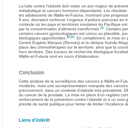
La lutte contre l’obésité doit rester un axe majeur de préve
métabolique et cancers hormono-dépendants. Les résultats d
les adolescents de Wallis-et-Futuna, montrant une progress
8 ans, devraient renforcer l’urgence d’actions précoces en 
contexte où les pays et territoires insulaires du Pacifique o
21
par la consommation d’aliments transformés
. Certains pe
certains cancers gynécologiques est connu ou plausible, pourr
22
,
23
étiologiques approfondies
. En complément, la mise en p
Centre Eugène Marquis (Rennes) et la clinique Kuindo-Magni
place des chimiothérapies sur le territoire, ainsi que la coor
hors territoire. Des travaux de recherche étiologique focalis
Wallis-et-Futuna sont en cours d’élaboration.
Conclusion
Cette analyse de la surveillance des cancers à Wallis-et-Fu
modérée, mais une surreprésentation marquée des cancers 
précocement, dans un contexte d’obésité très prévalente. El
du cancer de la prostate. La mise en place d’un registre co
renforcement de la prévention contre l’obésité et à un suivi
priorité de santé publique pour tenter de limiter l’incidence de
Liens d’intérêt