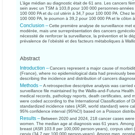
L’âge médian au diagnostic était de 61 ans. Les cancers fémi
sein avec un TSM à 103,8 pour 100 000 personnes-années (P
100 000 PA et du col utérin à 34,7 pour 100 000 PA. Chez l
100 000 PA, le poumon à 39,2 pour 100 000 PA et le côlon 
Conclusion –
Cette première analyse de surveillance met 
modérée, mais une surreprésentation des cancers gynécologi
nécessité de renforcer la surveillance, la prévention et le d
prévalence de l’obésité et des facteurs métaboliques à Walli
Abstract
Introduction –
Cancers represent a major cause of morbidity
(France), where no epidemiological data had previously bee
describing the incidence and distribution of cancers diagn
Methods –
A retrospective descriptive analysis was carried
surveillance file maintained by the Wallis-and-Futuna Healt
medical records, pathology reports, death certificates, and 
were coded according to the International Classification of 
standardized incidence rates (ASR, world standard) were cal
95% confidence interval (95%CI) based on a Poisson distribu
Results –
Between 2020 and 2024, 218 cancer cases were 
women. The median age at diagnosis was 61 years. Among 
breast (ASR 103.8 per 100,000 person-years), corpus uteri 
cervix (34.7 per 100,000 person-years). Among men, prostat