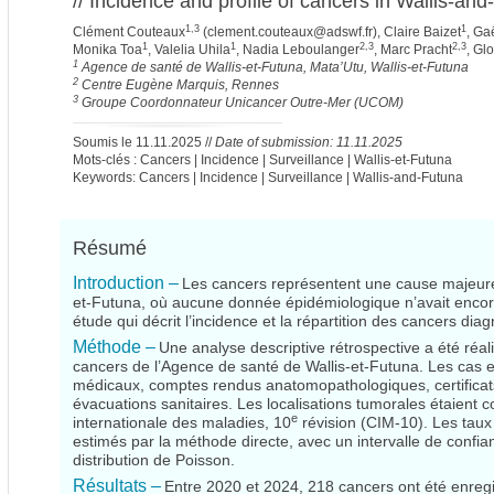
// Incidence and profile of cancers in Wallis-a
1,3
1
Clément Couteaux
(
clement.couteaux@adswf.fr
), Claire Baizet
, Ga
1
1
2,3
2,3
Monika Toa
, Valelia Uhila
, Nadia Leboulanger
, Marc Pracht
, Glo
1
Agence de santé de Wallis-et-Futuna, Mata’Utu, Wallis-et-Futuna
2
Centre Eugène Marquis, Rennes
3
Groupe Coordonnateur Unicancer Outre-Mer (UCOM)
Soumis le 11.11.2025 //
Date of submission: 11.11.2025
Mots-clés : Cancers | Incidence | Surveillance | Wallis-et-Futuna
Keywords: Cancers | Incidence | Surveillance | Wallis-and-Futuna
Résumé
Introduction –
Les cancers représentent une cause majeure 
et-Futuna, où aucune donnée épidémiologique n’avait encore
étude qui décrit l’incidence et la répartition des cancers di
Méthode –
Une analyse descriptive rétrospective a été réali
cancers de l’Agence de santé de Wallis-et-Futuna. Les cas 
médicaux, comptes rendus anatomopathologiques, certificats
évacuations sanitaires. Les localisations tumorales étaient c
e
internationale des maladies, 10
révision (CIM-10). Les tau
estimés par la méthode directe, avec un intervalle de confi
distribution de Poisson.
Résultats –
Entre 2020 et 2024, 218 cancers ont été enre