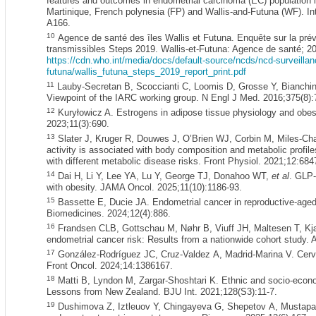
features and outcomes in endometrial carcinoma (EC) population i
Martinique, French polynesia (FP) and Wallis-and-Futuna (WF). I
A166.
10
Agence de santé des îles Wallis et Futuna. Enquête sur la pré
transmissibles Steps 2019. Wallis-et-Futuna: Agence de santé; 20
https://cdn.who.int/media/docs/default-source/ncds/ncd-surveillanc
futuna/wallis_futuna_steps_2019_report_print.pdf
11
Lauby-Secretan B, Scoccianti C, Loomis D, Grosse Y, Bianchini
Viewpoint of the IARC working group. N Engl J Med. 2016;375(8):
12
Kuryłowicz A. Estrogens in adipose tissue physiology and obesi
2023;11(3):690.
13
Slater J, Kruger R, Douwes J, O’Brien WJ, Corbin M, Miles-Ch
activity is associated with body composition and metabolic prof
with different metabolic disease risks. Front Physiol. 2021;12:684
14
Dai H, Li Y, Lee YA, Lu Y, George TJ, Donahoo WT,
et al
. GLP-
with obesity. JAMA Oncol. 2025;11(10):1186-93.
15
Bassette E, Ducie JA. Endometrial cancer in reproductive-aged
Biomedicines. 2024;12(4):886.
16
Frandsen CLB, Gottschau M, Nøhr B, Viuff JH, Maltesen T, K
endometrial cancer risk: Results from a nationwide cohort study.
17
González-Rodríguez JC, Cruz-Valdez A, Madrid-Marina V. Cervi
Front Oncol. 2024;14:1386167.
18
Matti B, Lyndon M, Zargar-Shoshtari K. Ethnic and socio-econom
Lessons from New Zealand. BJU Int. 2021;128(S3):11-7.
19
Dushimova Z, Iztleuov Y, Chingayeva G, Shepetov A, Mustap