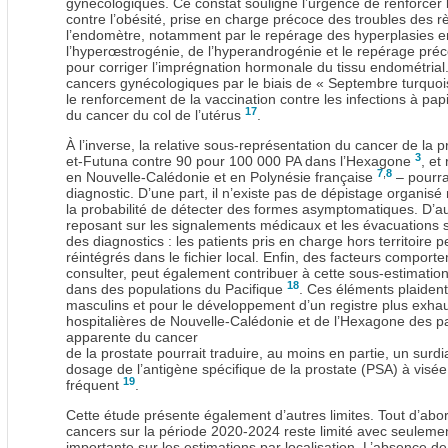
gynécologiques. Ce constat souligne l’urgence de renforcer l
contre l’obésité, prise en charge précoce des troubles des 
l’endomètre, notamment par le repérage des hyperplasies e
l’hyperœstrogénie, de l’hyperandrogénie et le repérage préc
pour corriger l’imprégnation hormonale du tissu endométrial. 
cancers gynécologiques par le biais de « Septembre turquoi
le renforcement de la vaccination contre les infections à pa
17
du cancer du col de l’utérus
.
À l’inverse, la relative sous-représentation du cancer de la 
3
et-Futuna contre 90 pour 100 000 PA dans l’Hexagone
, et
7
,
8
en Nouvelle-Calédonie et en Polynésie française
– pourrai
diagnostic. D’une part, il n’existe pas de dépistage organisé n
la probabilité de détecter des formes asymptomatiques. D’aut
reposant sur les signalements médicaux et les évacuations s
des diagnostics : les patients pris en charge hors territoir
réintégrés dans le fichier local. Enfin, des facteurs compo
consulter, peut également contribuer à cette sous-estimati
18
dans des populations du Pacifique
. Ces éléments plaiden
masculins et pour le développement d’un registre plus exhaus
hospitalières de Nouvelle-Calédonie et de l’Hexagone des p
apparente du cancer
de la prostate pourrait traduire, au moins en partie, un surd
dosage de l’antigène spécifique de la prostate (PSA) à visé
19
fréquent
.
Cette étude présente également d’autres limites. Tout d’abor
cancers sur la période 2020-2024 reste limité avec seulement
importante sur les estimations par localisation. L’absence de 