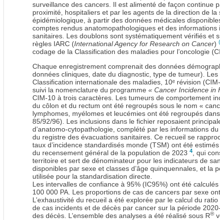
surveillance des cancers. Il est alimenté de façon continue 
proximité, hospitaliers et par les agents de la direction de l
épidémiologique, à partir des données médicales disponibles
comptes rendus anatomopathologiques et des informations is
sanitaires. Les doublons sont systématiquement vérifiés et su
règles IARC (
International Agency for Research on Cancer
)
codage de la Classification des maladies pour l’oncologie (
Chaque enregistrement comprenait des données démographiq
données cliniques, date du diagnostic, type de tumeur). Les 
Classification internationale des maladies, 10ᵉ révision (CI
suivi la nomenclature du programme
« Cancer Incidence in 
CIM-10 à trois caractères. Les tumeurs de comportement inc
du côlon et du rectum ont été regroupés sous le nom « cance
lymphomes, myélomes et leucémies ont été regroupés dans 
85/92/96). Les inclusions dans le fichier reposaient princip
d’anatomo-cytopathologie, complété par les informations du d
du registre des évacuations sanitaires. Ce recueil se rappr
taux d’incidence standardisés monde (TSM) ont été estimés pa
4
du recensement général de la population de 2023
, qui con
territoire et sert de dénominateur pour les indicateurs de s
disponibles par sexe et classes d’âge quinquennales, et la 
utilisée pour la standardisation directe.
Les intervalles de confiance à 95% (IC95%) ont été calculé
100 000 PA. Les proportions de cas de cancers par sexe ont
L’exhaustivité du recueil a été explorée par le calcul du ratio
de cas incidents et de décès par cancer sur la période 2020-2
®
des décès. L’ensemble des analyses a été réalisé sous R
v