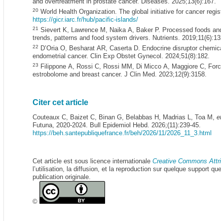
and overtreatment in prostate cancer. Diseases. 2025;13(6):167.
20
World Health Organization. The global initiative for cancer re
https://gicr.iarc.fr/hub/pacific-islands/
21
Sievert K, Lawrence M, Naika A, Baker P. Processed foods and nu
trends, patterns and food system drivers. Nutrients. 2019;11(6):13
22
D’Oria O, Besharat AR, Caserta D. Endocrine disruptor chemica
endometrial cancer. Clin Exp Obstet Gynecol. 2024;51(8):182.
23
Filippone A, Rossi C, Rossi MM, Di Micco A, Maggiore C, Forc
estrobolome and breast cancer. J Clin Med. 2023;12(9):3158.
Citer cet article
Couteaux C, Baizet C, Binan G, Belabbas H, Madrias L, Toa M,
e
Futuna, 2020-2024. Bull Epidemiol Hebd. 2026;(11):239-45.
https://beh.santepubliquefrance.fr/beh/2026/11/2026_11_3.html
Cet article est sous licence internationale
Creative Commons Attri
l’utilisation, la diffusion, et la reproduction sur quelque support q
publication originale.
©