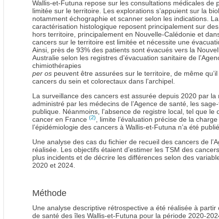
Wallis-et-Futuna repose sur les consultations médicales de p
limitée sur le territoire. Les explorations s’appuient sur la bi
notamment échographie et scanner selon les indications. La 
caractérisation histologique reposent principalement sur d
hors territoire, principalement en Nouvelle-Calédonie et da
cancers sur le territoire est limitée et nécessite une évacuati
Ainsi, près de 93% des patients sont évacués vers la Nouve
Australie selon les registres d’évacuation sanitaire de l’Ag
chimiothérapies
per os
peuvent être assurées sur le territoire, de même qu’i
cancers du sein et colorectaux dans l’archipel.
La surveillance des cancers est assurée depuis 2020 par la m
administré par les médecins de l’Agence de santé, les sage-
publique. Néanmoins, l’absence de registre local, tel que le 
(2)
cancer en France
, limite l’évaluation précise de la cha
l’épidémiologie des cancers à Wallis-et-Futuna n’a été publié
Une analyse des cas du fichier de recueil des cancers de l
réalisée. Les objectifs étaient d’estimer les TSM des cance
plus incidents et de décrire les différences selon des varia
2020 et 2024.
Méthode
Une analyse descriptive rétrospective a été réalisée à partir
de santé des îles Wallis-et-Futuna pour la période 2020-2024. 