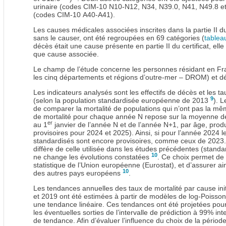
urinaire (codes CIM-10 N10-N12, N34, N39.0, N41, N49.8 et
(codes CIM‑10 A40-A41).
Les causes médicales associées inscrites dans la partie II du 
sans le causer, ont été regroupées en 69 catégories (
tablea
décès était une cause présente en partie II du certificat, ell
que cause associée.
Le champ de l’étude concerne les personnes résidant en F
les cinq départements et régions d’outre-mer – DROM) et déc
Les indicateurs analysés sont les effectifs de décès et les t
9
(selon la population standardisée européenne de 2013
). 
de comparer la mortalité de populations qui n’ont pas la m
de mortalité pour chaque année N repose sur la moyenne de
er
au 1
janvier de l’année N et de l’année N+1, par âge, produi
provisoires pour 2024 et 2025). Ainsi, si pour l’année 2024 les
standardisés sont encore provisoires, comme ceux de 2023.
diffère de celle utilisée dans les études précédentes (stand
10
ne change les évolutions constatées
. Ce choix permet de s
statistique de l’Union européenne (Eurostat), et d’assurer ai
10
des autres pays européens
.
Les tendances annuelles des taux de mortalité par cause init
et 2019 ont été estimées à partir de modèles de log-Poiss
une tendance linéaire. Ces tendances ont été projetées pour
les éventuelles sorties de l’intervalle de prédiction à 99% i
de tendance. Afin d’évaluer l’influence du choix de la périod