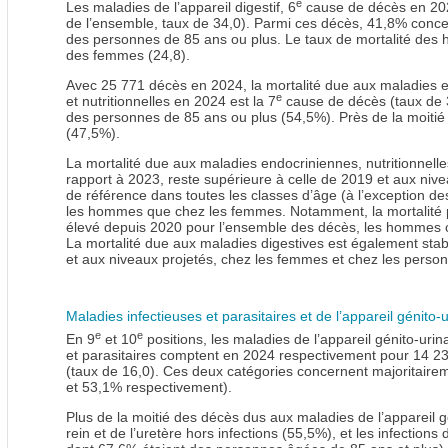
e
Les maladies de l’appareil digestif, 6
cause de décès en 2024
de l’ensemble, taux de 34,0). Parmi ces décès, 41,8% conc
des personnes de 85 ans ou plus. Le taux de mortalité des h
des femmes (24,8).
Avec 25 771 décès en 2024, la mortalité due aux maladies 
e
et nutritionnelles en 2024 est la 7
cause de décès (taux de 3
des personnes de 85 ans ou plus (54,5%). Près de la moitié
(47,5%).
La mortalité due aux maladies endocriniennes, nutritionnell
rapport à 2023, reste supérieure à celle de 2019 et aux nivea
de référence dans toutes les classes d’âge (à l’exception de
les hommes que chez les femmes. Notamment, la mortalité p
élevé depuis 2020 pour l’ensemble des décès, les hommes 
La mortalité due aux maladies digestives est également stab
et aux niveaux projetés, chez les femmes et chez les person
Maladies infectieuses et parasitaires et de l’appareil génito-u
e
e
En 9
et 10
positions, les maladies de l’appareil génito-urin
et parasitaires comptent en 2024 respectivement pour 14 23
(taux de 16,0). Ces deux catégories concernent majoritaire
et 53,1% respectivement).
Plus de la moitié des décès dus aux maladies de l’appareil g
rein et de l’uretère hors infections (55,5%), et les infections 