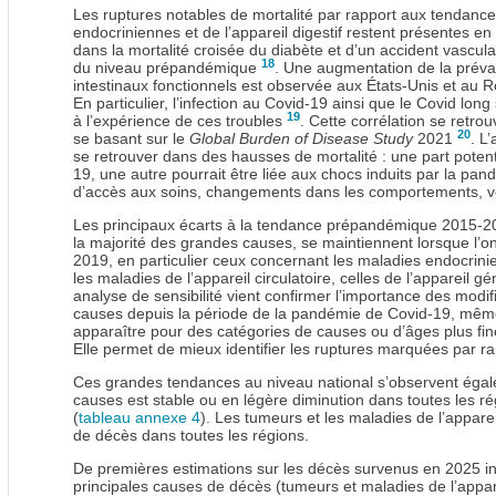
Les ruptures notables de mortalité par rapport aux tendan
endocriniennes et de l’appareil digestif restent présentes e
dans la mortalité croisée du diabète et d’un accident vascula
18
du niveau prépandémique
. Une augmentation de la préva
intestinaux fonctionnels est observée aux États‑Unis et au
En particulier, l’infection au Covid-19 ainsi que le Covid lo
19
à l’expérience de ces troubles
. Cette corrélation se retro
20
se basant sur le
Global Burden of Disease Study
2021
. L
se retrouver dans des hausses de mortalité : une part potenti
19, une autre pourrait être liée aux chocs induits par la pand
d’accès aux soins, changements dans les comportements, voi
Les principaux écarts à la tendance prépandémique 2015-2
la majorité des grandes causes, se maintiennent lorsque l’o
2019, en particulier ceux concernant les maladies endocrinie
les maladies de l’appareil circulatoire, celles de l’appareil g
analyse de sensibilité vient confirmer l’importance des modif
causes depuis la période de la pandémie de Covid‑19, même s
apparaître pour des catégories de causes ou d’âges plus fin
Elle permet de mieux identifier les ruptures marquées par r
Ces grandes tendances au niveau national s’observent égalem
causes est stable ou en légère diminution dans toutes les ré
(
tableau annexe 4
). Les tumeurs et les maladies de l’apparei
de décès dans toutes les régions.
De premières estimations sur les décès survenus en 2025 in
principales causes de décès (tumeurs et maladies de l’appare