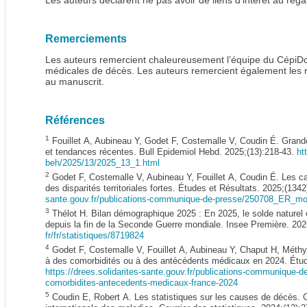
Les auteurs déclarent ne pas avoir de liens d’intérêt au regar
Remerciements
Les auteurs remercient chaleureusement l’équipe du CépiDc 
médicales de décès. Les auteurs remercient également les re
au manuscrit.
Références
1
Fouillet A, Aubineau Y, Godet F, Costemalle V, Coudin É. Grand
et tendances récentes. Bull Epidemiol Hebd. 2025;(13):218-43.
ht
beh/2025/13/2025_13_1.html
2
Godet F, Costemalle V, Aubineau Y, Fouillet A, Coudin É. Les 
des disparités territoriales fortes. Études et Résultats. 2025;(1342
sante.gouv.fr/publications-commu
nique-de-presse/250708_ER_
mo
3
Thélot H. Bilan démographique 2025 : En 2025, le solde naturel e
depuis la fin de la Seconde Guerre mondiale. Insee Première. 202
fr/fr/statistiques/8719824
4
Godet F, Costemalle V, Fouillet A, Aubineau Y, Chaput H, Méthy
à des comorbidités ou à des antécédents médicaux en 2024. Étud
https://drees.solidarites-sante.gouv.
fr/publications-communique-de
comorbidites-antecedents-medicaux-france-2024
5
Coudin E, Robert A. Les statistiques sur les causes de décès. C