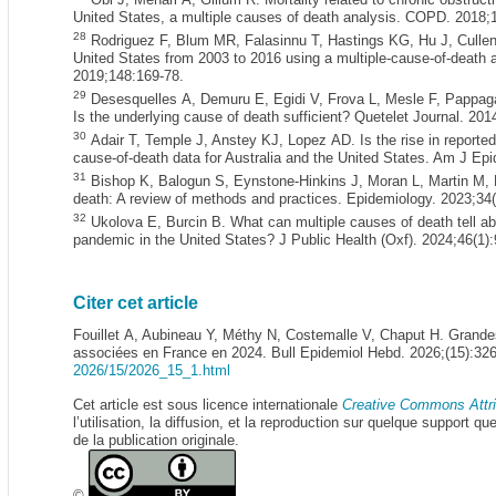
United States, a multiple causes of death analysis. COPD. 2018;1
28
Rodriguez F, Blum MR, Falasinnu T, Hastings KG, Hu J, Cull
United States from 2003 to 2016 using a multiple-cause-of-death 
2019;148:169-78.
29
Desesquelles A, Demuru E, Egidi V, Frova L, Mesle F, Pappag
Is the underlying cause of death sufficient? Quetelet Journal. 201
30
Adair T, Temple J, Anstey KJ, Lopez AD. Is the rise in reported 
cause-of-death data for Australia and the United States. Am J Epi
31
Bishop K, Balogun S, Eynstone-Hinkins J, Moran L, Martin M,
death: A review of methods and practices. Epidemiology. 2023;34(
32
Ukolova E, Burcin B. What can multiple causes of death tell ab
pandemic in the United States? J Public Health (Oxf). 2024;46(1):
Citer cet article
Fouillet A, Aubineau Y, Méthy N, Costemalle V, Chaput H. Grande
associées en France en 2024. Bull Epidemiol Hebd. 2026;(15):32
2026/15/2026_15_1.html
Cet article est sous licence internationale
Creative Commons Attri
l’utilisation, la diffusion, et la reproduction sur quelque support q
de la publication originale.
©