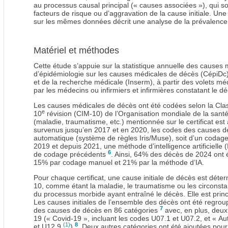
au processus causal principal (« causes associées »), qui s
facteurs de risque ou d’aggravation de la cause initiale. U
sur les mêmes données décrit une analyse de la prévalenc
Matériel et méthodes
Cette étude s’appuie sur la statistique annuelle des causes 
d’épidémiologie sur les causes médicales de décès (CépiDc) d
et de la recherche médicale (Inserm), à partir des volets mé
par les médecins ou infirmiers et infirmières constatant le d
Les causes médicales de décès ont été codées selon la Class
e
10
révision (CIM-10) de l’Organisation mondiale de la sant
(maladie, traumatisme, etc.) mentionnée sur le certificat es
survenus jusqu’en 2017 et en 2020, les codes des causes d
automatique (système de règles Iris/Muse), soit d’un codag
2019 et depuis 2021, une méthode d’intelligence artificielle
6
de codage précédents
. Ainsi, 64% des décès de 2024 ont é
15% par codage manuel et 21% par la méthode d’IA.
Pour chaque certificat, une cause initiale de décès est déte
10, comme étant la maladie, le traumatisme ou les circonstan
du processus morbide ayant entraîné le décès. Elle est princip
Les causes initiales de l’ensemble des décès ont été regrou
7
des causes de décès en 86 catégories
avec, en plus, deux 
19 (« Covid-19 », incluant les codes U07.1 et U07.2, et « Au
(1)
8
et U12.9
)
. Deux autres catégories ont été ajoutées pour i