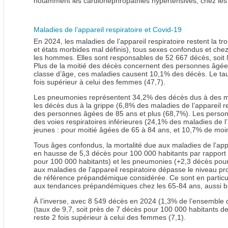
notamment les cardionéphropathies hypertensives, chez les
Maladies de l’appareil respiratoire et Covid-19
En 2024, les maladies de l’appareil respiratoire restent la
et états morbides mal définis), tous sexes confondus et che
les hommes. Elles sont responsables de 52 667 décès, soit 
Plus de la moitié des décès concernent des personnes âgées
classe d’âge, ces maladies causent 10,1% des décès. Le ta
fois supérieur à celui des femmes (47,7).
Les pneumonies représentent 34,2% des décès dus à des ma
les décès dus à la grippe (6,8% des maladies de l’appareil r
des personnes âgées de 85 ans et plus (68,7%). Les perso
des voies respiratoires inférieures (24,1% des maladies de l
jeunes : pour moitié âgées de 65 à 84 ans, et 10,7% de moi
Tous âges confondus, la mortalité due aux maladies de l’app
en hausse de 5,3 décès pour 100 000 habitants par rapport 
pour 100 000 habitants) et les pneumonies (+2,3 décès pour
aux maladies de l’appareil respiratoire dépasse le niveau pro
de référence prépandémique considérée. Ce sont en particul
aux tendances prépandémiques chez les 65-84 ans, aussi 
À l’inverse, avec 8 549 décès en 2024 (1,3% de l’ensemble 
(taux de 9,7, soit près de 7 décès pour 100 000 habitants d
reste 2 fois supérieur à celui des femmes (7,1).