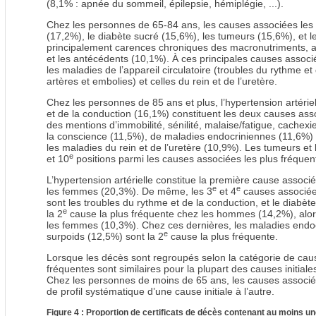
(8,1% : apnée du sommeil, épilepsie, hémiplégie, ...).
Chez les personnes de 65-84 ans, les causes associées les pl
(17,2%), le diabète sucré (15,6%), les tumeurs (15,6%), et 
principalement carences chroniques des macronutriments, a
et les antécédents (10,1%). À ces principales causes associé
les maladies de l’appareil circulatoire (troubles du rythme e
artères et embolies) et celles du rein et de l’uretère.
Chez les personnes de 85 ans et plus, l’hypertension artérie
et de la conduction (16,1%) constituent les deux causes ass
des mentions d’immobilité, sénilité, malaise/fatigue, cachexie
la conscience (11,5%), de maladies endocriniennes (11,6%) 
les maladies du rein et de l’uretère (10,9%). Les tumeurs et
e
et 10
positions parmi les causes associées les plus fréque
L’hypertension artérielle constitue la première cause ass
e
e
les femmes (20,3%). De même, les 3
et 4
causes associées
sont les troubles du rythme et de la conduction, et le diabè
e
la 2
cause la plus fréquente chez les hommes (14,2%), alors
les femmes (10,3%). Chez ces dernières, les maladies endocr
e
surpoids (12,5%) sont la 2
cause la plus fréquente.
Lorsque les décès sont regroupés selon la catégorie de cause
fréquentes sont similaires pour la plupart des causes initia
Chez les personnes de moins de 65 ans, les causes associé
de profil systématique d’une cause initiale à l’autre.
Figure 4 : Proportion de certificats de décès contenant au moins 