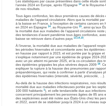
Les statistiques par cause présentées dans cette étude sont
14
l’année 2024 en Europe, après l’Espagne
et le Royaume-
de nos résultats.
Tous âges confondus, les deux premières causes de décès e
maladies de l’appareil circulatoire. Alors que la mortalité p
à la baisse en France, à l’exception de certains cancers en 
14
15
en 2024 en Espagne
, au Royaume-Uni
, ainsi qu’aux É
la mortalité due aux maladies de l’appareil circulatoire reste
des tendances d’avant pandémie tous âges confondus, avec 
13
,
14
,
15
baisse se retrouve dans d’autres pays
.
À l’inverse, la mortalité due aux maladies de l’appareil resp
les périodes hivernales et concomitante avec les épidémies
en hausse par rapport à 2023, et est portée par la grippe e
s’explique notamment par une épidémie de grippe 2024-202
avec un pic atteint mi-janvier 2025, et la co-circulation des tr
16
des épidémies grippales les plus sévères depuis 2009
. C
expliquer la rupture à la hausse des pneumonies par rapport
prépandémiques, qui reste à confirmer à partir d’analyses p
des épidémies hivernales (intensité, sévérité, précocité, …).
Au-delà de la hausse des infections respiratoires, nos résu
mortalité due aux maladies infectieuses portée par les sept
1
100 000 habitants
), et celle tendancielle due aux infections
concernent principalement les personnes âgées de 85 ans 
des septicémies avait été notée aux États-Unis chez les pe
et 2022, avant de se stabiliser jusqu’à 2024 à un niveau s