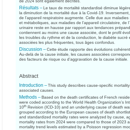
de 2024 sont également décrites.
Résultats –
Le taux de mortalité standardisé diminue légèr
la diminution de la mortalité due à la Covid-19. Inversement
de l’appareil respiratoire augmente. Celle due aux maladies 
et métaboliques, aux maladies de l’appareil circulatoire, de l’a
urinaire reste en hausse par rapport aux tendances prépandé
contiennent au moins une cause associée, dont le profil évolu
les troubles du rythme et de la conduction, le diabète sucré 
associées les plus fréquentes, tous âges confondus.
Discussion –
Cette étude rapporte des évolutions cohérente
Au‑delà de la cause initiale, les causes associées correspon
des facteurs de risque ou d’aggravation de la cause initiale.
Abstract
Introduction –
This study describes cause-specific mortalit
associated causes.
Methods –
Based on the death certificates of French resid
were coded according to the World Health Organization’s Inte
th
10
Revision (ICD‑10) and an underlying cause of death w
grouped according to the European causes of death shortlis
and standardized mortality rates were analyzed by cause, a
mortality rates from 2024 were compared to those of 2023 
mortality trend levels estimated by a Poisson regression mode