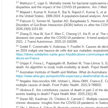
17
Mattiuzzi C, Lippi G. Mortality trends for bacterial septicaemia
disparities and the impact of the COVID-19 pandemic. Am J Med S
18
Majeed I, Kumar H, Kumar K, Bai N, Rajesh F, Kumar S,
et al
.
in the United States, 1999-2024: A population-based analysis. An
19
Palsson O, Simren M, Sperber AD, Bangdiwala S, Hreinsson JP,
Disorders of Gut-Brain Interaction (DGBI) before vs after the CO
2026;24(4):1151-60.
20
Zhang D, Hua W, Sun F, Wen C, Cheong LY, Xie R,
et al
. The 
diseases two years after the COVID-19 pandemic: A trend analys
2021. J Transl Autoimmun. 2025;10:100289.
21
Godet F, Costemalle V, Aubineau Y, Fouillet A. Causes de décès
en 2024 malgré une hausse de celle due aux maladies respiratoire
https://drees.solidarites-sante.
gouv.fr/publications-communique-de
deces-en-France
22
Grippo F, Frova L, Pappagallo M, Barbieri M, Trias-Llimos S, E
death: An algorithm to study multi-morbidity at death. Popul Healt
23
Australian Institute of Health and Welfare. What do Australian
https://www.aihw.gov.au/reports/life-expectancy-deaths/what-do-au
24
Nogales Vasconcelos AM, Ishitani L, Abreu DMX, Franca E. Covid
multiple causes of death. Front Public Health. 2021;9:788932.
25
Ukolova E. Are contributory causes of death in part 2 of the dea
events leading to death? Popul Health Metr. 2025;23(1):46.
26
Duran ND, Kaufman JS, Chiolero A, Carmeli C. Multiple causes o
chronic diseases: Insights from the COVID-19 pandemic in Switze
27
Obi J, Mehari A, Gillum R. Mortality related to chronic obstruc