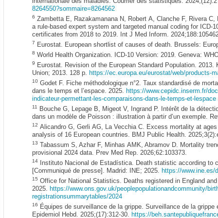
internationale des maladies. Courrier des statistiques. 2024;(12):
8264550?sommaire=8264562
6
Zambetta E, Razakamanana N, Robert A, Clanche F, Rivera C, 
a rule-based expert system and targeted manual coding for ICD-1
certificates from 2018 to 2019. Int J Med Inform. 2024;188:10546
7
Eurostat. European shortlist of causes of death. Brussels: Eu
8
World Health Organization. ICD-10 Version: 2019. Geneva: WH
9
Eurostat. Revision of the European Standard Population. 2013. K
Union; 2013. 128 p.
https://ec.europa.eu/eurostat/web/
products-ma
10
Godet F. Fiche méthodologique n°2. Taux standardisé de mortal
dans le temps et l’espace. 2025.
https://www.cepidc.inserm.fr/
doc
indicateur-permettant-les-comparaisons-dans-le-temps-et-lespace
11
Bouche G, Lepage B, Migeot V, Ingrand P. Intérêt de la détectio
dans un modèle de Poisson : illustration à partir d’un exemple. R
12
Alicandro G, Gerli AG, La Vecchia C. Excess mortality at ages
analysis of 16 European countries. BMJ Public Health. 2025;3(2)
13
Tabassum S, Azhar F, Minhas AMK, Abramov D. Mortality trends 
provisional 2024 data. Prev Med Rep. 2026;62:103373.
14
Instituto Nacional de Estadística. Death statistic according to 
[Communiqué de presse]. Madrid: INE; 2025.
https://www.ine.e
15
Office for National Statistics. Deaths registered in England and
2025.
https://www.ons.gov.uk/peoplepopulationandcommunity/bir
registrationsummarytables/2024
16
Équipes de surveillance de la grippe. Surveillance de la gripp
Epidemiol Hebd. 2025;(17):312-30.
https://beh.santepubliquefran