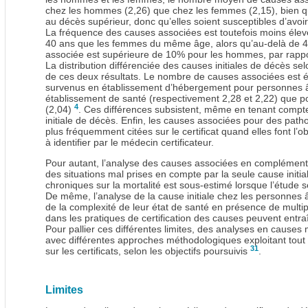
chez les hommes (2,26) que chez les femmes (2,15), bien 
au décès supérieur, donc qu’elles soient susceptibles d’av
La fréquence des causes associées est toutefois moins él
40 ans que les femmes du même âge, alors qu’au-delà de 40
associée est supérieure de 10% pour les hommes, par rap
La distribution différenciée des causes initiales de décès selo
de ces deux résultats. Le nombre de causes associées est 
survenus en établissement d’hébergement pour personnes 
établissement de santé (respectivement 2,28 et 2,22) que po
4
(2,04)
. Ces différences subsistent, même en tenant compte
initiale de décès. Enfin, les causes associées pour des path
plus fréquemment citées sur le certificat quand elles font l’o
à identifier par le médecin certificateur.
Pour autant, l’analyse des causes associées en complémen
des situations mal prises en compte par la seule cause initia
chroniques sur la mortalité est sous-estimé lorsque l’étude s
De même, l’analyse de la cause initiale chez les personne
de la complexité de leur état de santé en présence de multi
dans les pratiques de certification des causes peuvent entr
Pour pallier ces différentes limites, des analyses en causes
avec différentes approches méthodologiques exploitant tout 
31
sur les certificats, selon les objectifs poursuivis
.
Limites