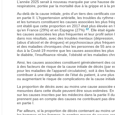
L’année 2025 serait à nouveau marquée par une hausse de la
respiratoire, portée par la mortalité due à la grippe et à la 
Au-delà de la cause initiale, près d’un tiers des certificats
en partie II. L’hypertension artérielle, les troubles du rythme
et les tumeurs constituent les causes associées les plus fré
ont établi que cette proportion en 2017 était plus élevée en 
22
qu’en France (29%) et en Espagne (27%)
. Elle était éga
les causes associées les plus fréquentes et leur profil selo
dans nos résultats, avec des troubles mentaux (dépression,
(abus d’alcool et de drogues) et psychosociaux plus fréque
et des maladies chroniques chez les personnes de 55 ans o
dus à la Covid-19 montre que les causes associées les plus f
le diabète, l’insuffisance rénale, l’obésité et les maladies c
Ainsi, les causes associées constituent généralement des co
à des facteurs de risque de la cause initiale de décès (par ex
pour les maladies de l’appareil circulatoire), soit à des fact
contribuer à une dégradation de l’état du patient, à une plus
ou augmentant le risque de complications de la cause initia
La proportion de décès avec au moins une cause associée e
mesurées dans cette étude peuvent être sous-estimées. En e
sur les causes inscrites par les médecins dans la partie II d
prennent pas en compte des causes ne contribuant pas dir
en partie I.
Par ailleurs, si la proportion de décès contenant au moins u
les hommes et les femmes, le nombre moyen de causes ass