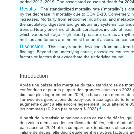
period 2012–2019. The associated causes of death for 2024
Results –
The standardized mortality rate (“mortality”) sli
by the decrease in mortality due to COVID-19. Conversely, mo
increases. Mortality from endocrine, nutritional and metaboli
the circulatory, digestive and genitourinary systems, conti
trends. Nearly one-third of death certificates include at least
which varies with age. High blood pressure, cardiac arrhyth
mellitus and tumors are the most frequent associated causes
Discussion –
This study reports deviations from past trends
findings. Beyond the underlying cause, associated causes ref
factors or factors that exacerbate the underlying cause.
Introduction
Après une baisse très marquée du taux standardisé de mortal
confondues et pour la plupart des grandes causes en 2023 
diminue plus légèrement en 2024, la hausse du nombre de d
l’arrivée des générations du baby-boom aux âges de forte mo
augmente quant à elle encore légèrement, pour atteindre 8
3
les hommes (+0,2 an par rapport à 2023)
.
À partir de la statistique nationale des causes de décès, qui 
des volets médicaux des certificats de décès, cette étude déc
par cause en 2024 et les compare aux tendances observées 
initiale de décès, elle décrit également les autres facteurs a