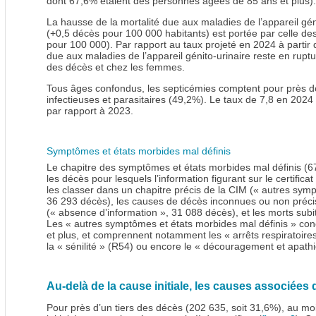
dont 67,6% étaient des personnes âgées de 85 ans et plus).
La hausse de la mortalité due aux maladies de l’appareil gé
(+0,5 décès pour 100 000 habitants) est portée par celle des
pour 100 000). Par rapport au taux projeté en 2024 à partir
due aux maladies de l’appareil génito-urinaire reste en rup
des décès et chez les femmes.
Tous âges confondus, les septicémies comptent pour près d
infectieuses et parasitaires (49,2%). Le taux de 7,8 en 202
par rapport à 2023.
Symptômes et états morbides mal définis
Le chapitre des symptômes et états morbides mal définis (6
les décès pour lesquels l’information figurant sur le certifica
les classer dans un chapitre précis de la CIM (« autres sym
36 293 décès), les causes de décès inconnues ou non précisé
(« absence d’information », 31 088 décès), et les morts sub
Les « autres symptômes et états morbides mal définis » c
et plus, et comprennent notamment les « arrêts respiratoires
la « sénilité » (R54) ou encore le « découragement et apathi
Au-delà de la cause initiale, les causes associées 
Pour près d’un tiers des décès (202 635, soit 31,6%), au m