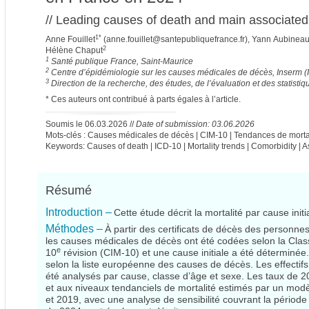
// Leading causes of death and main associated
1*
Anne Fouillet
(
anne.fouillet@santepubliquefrance.fr
), Yann Aubinea
2
Hélène Chaput
1
Santé publique France, Saint-Maurice
2
Centre d’épidémiologie sur les causes médicales de décès, Inserm (I
3
Direction de la recherche, des études, de l’évaluation et des statistiq
* Ces auteurs ont contribué à parts égales à l’article.
Soumis le 06.03.2026 //
Date of submission: 03.06.2026
Mots-clés : Causes médicales de décès | CIM-10 | Tendances de mortal
Keywords: Causes of death | ICD-10 | Mortality trends | Comorbidity | 
Résumé
Introduction –
Cette étude décrit la mortalité par cause init
Méthodes –
À partir des certificats de décès des personn
les causes médicales de décès ont été codées selon la Class
e
10
révision (CIM‑10) et une cause initiale a été déterminée
selon la liste européenne des causes de décès. Les effectifs 
été analysés par cause, classe d’âge et sexe. Les taux de
et aux niveaux tendanciels de mortalité estimés par un mod
et 2019, avec une analyse de sensibilité couvrant la pério