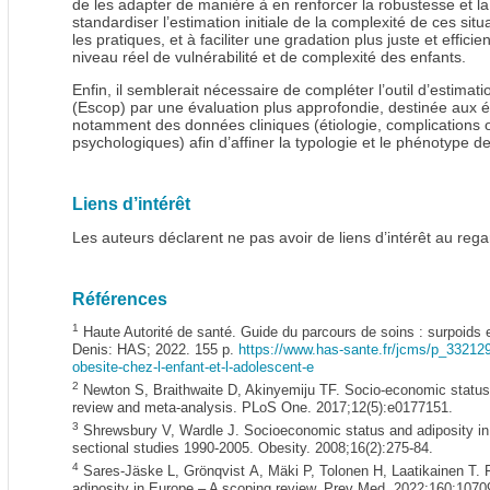
de les adapter de manière à en renforcer la robustesse et la
standardiser l’estimation initiale de la complexité de ces situ
les pratiques, et à faciliter une gradation plus juste et effic
niveau réel de vulnérabilité et de complexité des enfants.
Enfin, il semblerait nécessaire de compléter l’outil d’estimat
(Escop) par une évaluation plus approfondie, destinée aux é
notamment des données cliniques (étiologie, complications
psychologiques) afin d’affiner la typologie et le phénotype 
Liens d’intérêt
Les auteurs déclarent ne pas avoir de liens d’intérêt au regar
Références
1
Haute Autorité de santé. Guide du parcours de soins : surpoids et
Denis: HAS; 2022. 155 p.
https://www.has-sante.fr/jcms/p_3321295
obesite-chez-l-enfant-et-l-adolescent-e
2
Newton S, Braithwaite D, Akinyemiju TF. Socio-economic status 
review and meta-analysis. PLoS One. 2017;12(5):e0177151.
3
Shrewsbury V, Wardle J. Socioeconomic status and adiposity in 
sectional studies 1990-2005. Obesity. 2008;16(2):275-84.
4
Sares-Jäske L, Grönqvist A, Mäki P, Tolonen H, Laatikainen T.
adiposity in Europe – A scoping review. Prev Med. 2022;160:1070