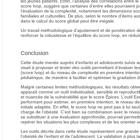
les jeunes patients. Enfin, l’analyse des corrélations entre l
score Ivop, suggère que certaines d’entre elles pourraient j
l’évaluation de la complexité, notamment les dimensions soc
familiales et culturelles. De plus, selon le nombre d’items 
dans le calcul du score global peut être inégale.
Un travail méthodologique d’ajustement et de pondération d
renforcer la robustesse et l’équilibre du score Ivop, en rédui
Conclusion
Cette étude menée auprès d’enfants et adolescents suivis
visait à proposer et tester des outils permettant d’évaluer le
(score Ivop) et du niveau de complexité en première intentio
pédiatrique, de manière à faciliter et optimiser la gradation 
Malgré certaines limites méthodologiques, les résultats obt
apparaît comme un outil individualisé, sensible et reproduct
et nuancée de la vulnérabilité que le score Épices. L’outil 
performant pour estimer, en première intention, le niveau de
initiale adaptée. En effet, le score Ivop ne peut pas à lui seu
charge de l'obésité. C’est bien sa combinaison avec le nive
se substituer à une évaluation approfondie, pourrait permet
repérer les situations les plus complexes et de les orienter 
Les outils décrits dans cette étude représentent une grand
l’obésité de l’enfant et de l’adolescent. La validation à plus 