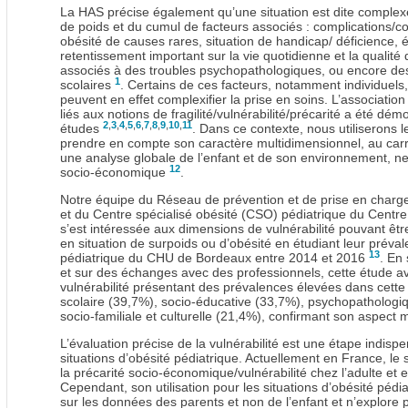
La HAS précise également qu’une situation est dite complexe
de poids et du cumul de facteurs associés : complications/c
obésité de causes rares, situation de handicap/ déficience, 
retentissement important sur la vie quotidienne et la qualité
associés à des troubles psychopathologiques, ou encore des 
1
scolaires
. Certains de ces facteurs, notamment individuel
peuvent en effet complexifier la prise en soins. L’association
liés aux notions de fragilité/vulnérabilité/précarité a été 
2
,
3
,
4
,
5
,
6
,
7
,
8
,
9
,
10
,
11
études
. Dans ce contexte, nous utiliserons l
prendre en compte son caractère multidimensionnel, au carre
une analyse globale de l’enfant et de son environnement, ne 
12
socio-économique
.
Notre équipe du Réseau de prévention et de prise en charge
et du Centre spécialisé obésité (CSO) pédiatrique du Centre
s’est intéressée aux dimensions de vulnérabilité pouvant êtr
en situation de surpoids ou d’obésité en étudiant leur prév
13
pédiatrique du CHU de Bordeaux entre 2014 et 2016
. En 
et sur des échanges avec des professionnels, cette étude ava
vulnérabilité présentant des prévalences élevées dans cett
scolaire (39,7%), socio-éducative (33,7%), psychopathologi
socio-familiale et culturelle (21,4%), confirmant son aspect
L’évaluation précise de la vulnérabilité est une étape indisp
situations d’obésité pédiatrique. Actuellement en France, le 
la précarité socio-économique/vulnérabilité chez l’adulte et e
Cependant, son utilisation pour les situations d’obésité pédia
sur les données des parents et non de l’enfant et n’explore