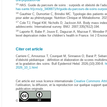
une-population-de
15
HAS. Guide du parcours de soins : surpoids et obésité de l’adu
has-sante.fr/jcms/p_3408871/fr/guide-du-parcours-de-soins-surpoid
16
Gauthier C, Dumortier C, Brindisi MC. Typologie des patients en 
pour aider au phénotypage. Nutrition Clinique et Métabolisme. 202
17
Cole TJ, Flegal KM, Nicholls D, Jackson AA. Body mass index cu
adolescents: International survey. BMJ. 2007;335(7612):194.
18
Laporte R, Babe P, Jouve E, Daguzan A, Mazoue F, Minodier 
level deprivation index for children’s health in France. Int J Envi
Citer cet article
Carriere C, Amouroux T, Courquet M, Sinnaeve O, Barat P, Seban
d’obésité pédiatrique : définition et élaboration de scores multidime
et la gradation des soins. Bull Epidemiol Hebd. 2026;(10):200-8.
h
2026_10_1.html
Cet article est sous licence internationale
Creative Commons Attri
l’utilisation, la diffusion, et la reproduction sur quelque support q
publication originale.
©