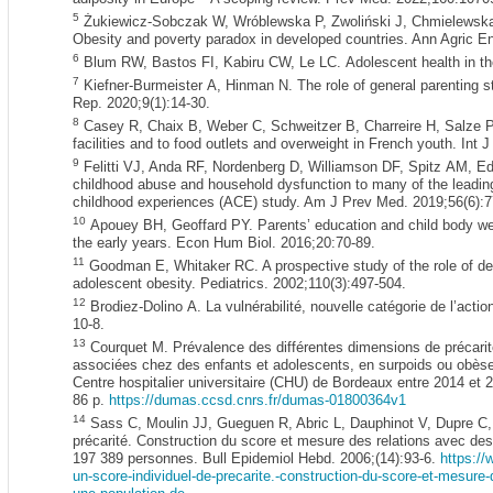
5
Żukiewicz-Sobczak W, Wróblewska P, Zwoliński J, Chmielewsk
Obesity and poverty paradox in developed countries. Ann Agric E
6
Blum RW, Bastos FI, Kabiru CW, Le LC. Adolescent health in the
7
Kiefner-Burmeister A, Hinman N. The role of general parenting sty
Rep. 2020;9(1):14-30.
8
Casey R, Chaix B, Weber C, Schweitzer B, Charreire H, Salze 
facilities and to food outlets and overweight in French youth. Int 
9
Felitti VJ, Anda RF, Nordenberg D, Williamson DF, Spitz AM, E
childhood abuse and household dysfunction to many of the leadin
childhood experiences (ACE) study. Am J Prev Med. 2019;56(6):7
10
Apouey BH, Geoffard PY. Parents’ education and child body weigh
the early years. Econ Hum Biol. 2016;20:70-89.
11
Goodman E, Whitaker RC. A prospective study of the role of de
adolescent obesity. Pediatrics. 2002;110(3):497-504.
12
Brodiez-Dolino A. La vulnérabilité, nouvelle catégorie de l’actio
10‑8.
13
Courquet M. Prévalence des différentes dimensions de précarité
associées chez des enfants et adolescents, en surpoids ou obèse
Centre hospitalier universitaire (CHU) de Bordeaux entre 2014 et
86 p.
https://dumas.ccsd.cnrs.fr/dumas-01800364v1
14
Sass C, Moulin JJ, Gueguen R, Abric L, Dauphinot V, Dupre C
précarité. Construction du score et mesure des relations avec de
197 389 personnes. Bull Epidemiol Hebd. 2006;(14):93-6.
https://
un-score-individuel-de-precarite.-construction-du-score-et-mesur