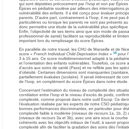
qui sont dépistées précocement par l’Ivop et non par Épices 
Épices en pédiatrie soulève par ailleurs des interrogations pu
vulnérabilité des enfants. Il a été conçu pour évaluer princ
parents. D’autre part, contrairement à l’Ivop, il ne peut pas ê
particulières ou lorsque les parents ne sont pas présents a
donc permettre une étude de la vulnérabilité plus spécifique 
Enfin, l’objectivité de ses items ainsi que son mode de pass
professionnel de santé) facilitent sa reproductibilité et limiten
important lors du remplissage du score Épices.
En parallèle de notre travail, les CHU de Marseille et de Nic
18
score «
French Individual Child Deprivation Index
»
pour l
3 à 15 ans. Ce score multidimensionnel adapté à la pédiatri
et l’orientation des enfants vulnérables. Toutefois, ce score
d’accès aux soins de santé (Pass) et ne reflète pas les spéci
d’obésité. Certaines dimensions sont manquantes (sanitaire
partiellement évaluées (scolaire). Il serait intéressant de c
de l’Ivop, en complément du score Épices dans notre étude.
Concernant l’estimation du niveau de complexité des situatio
corrélation entre l’Ivop et le niveau d’excès de poids, confir
complexité, comme proposé dans notre outil Escop. Ce dernie
l’évaluation réalisée par les experts de notre CSO pédiatriqu
bonnes performances discriminantes, en particulier pour dis
complexité faible à modérée (niveaux de recours 1a, 1b, 2)
(niveaux de recours 3a et 3b), avec une aire sous la courb
cohérents avec les objectifs initiaux de l’outil, à savoir pro
complexité afin de faciliter la gradation des soins dès l’initia