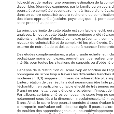
l’objectif est de réaliser une première estimation de la compl
disponibles (données exprimées par la famille ou en cours d
pourra être complétée secondairement à l’issue d’une évalu
dans un centre spécialisé avec la recherche de complications 
des bilans appropriés (scolaire, psychologique…), permettant
soins proposé au patient.
La principale limite de cette étude est son faible effectif, qui
analyses. En outre, cette étude monocentrique a été réalis
patients en situation d’obésité complexe présentant, comme
niveaux de vulnérabilité et de complexité les plus élevés. Ce b
externe de notre étude et doit conduire à nuancer l’interpréta
Des études complémentaires, à plus grande échelle, et inclu
pédiatrique moins complexes, permettraient de réaliser une 
intérêts pour toutes les situations de surpoids ou d’obésité p
L’analyse de la distribution du score Ivop en fonction de l’âg
homogène du score Ivop à travers les différentes tranches d’
modérée (r=0,3) suggère un niveau de vulnérabilité plus imp
L’interprétation de ces résultats doit néanmoins être faite 
l’échantillon, en particulier du faible effectif de très jeune
6 ans) ne permettant pas d’étudier précisément l’impact de 
Par ailleurs, certains critères composant le score Ivop ne s
notamment ceux liés à la dimension « scolaire/scolarité », p
6 ans. Ainsi, le score Ivop pourrait conduire à sous-évaluer l
contrepartie, surévaluer celle des plus âgés. Il pourrait alors
de troubles des apprentissages ou du neurodéveloppement 