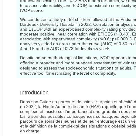
framework similar to the 2022 HAS model for adults, we de
to assess vulnerability, and EsCOP, to estimate complexity b
IVOP score.
We conducted a study of 53 children followed at the Pediatr
Bordeaux University Hospital in 2022. Correlation analyse
and EsCOP with an expert-based complexity rating provide
moderate positive linear correlation with EPICES (r=0.49). 
association with expert-rated complexity (r=0.6; p>0.0001).
analyses yielded an area under the curve (AUC) of 0.80 to di
4 and 5 and an AUC of 0.73 for levels <5 vs ≥5.
Despite some methodological limitations, IVOP appears to be
offering a broader and more nuanced assessment of vulnera
designed to assess the socioeconomic situations of adults.
effective tool for estimating the level of complexity.
Introduction
Dans son Guide du parcours de soins : surpoids et obésité de
en 2022, la Haute Autorité de santé (HAS) rappelle que l’ob
complexe et insiste sur l’importance d’une gradation des so
En raison des possibles conséquences somatiques, psycholog
parcours de soins des jeunes et de leur entourage est un vér
et la définition de la complexité des situations d’obésité péd
en charge.