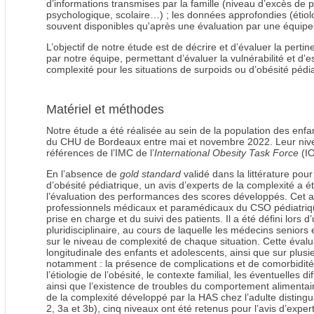
d’informations transmises par la famille (niveau d’excès de po
psychologique, scolaire…) ; les données approfondies (étiolo
souvent disponibles qu'après une évaluation par une équipe 
L’objectif de notre étude est de décrire et d’évaluer la pert
par notre équipe, permettant d’évaluer la vulnérabilité et d’e
complexité pour les situations de surpoids ou d’obésité pédia
Matériel et méthodes
Notre étude a été réalisée au sein de la population des enfa
du CHU de Bordeaux entre mai et novembre 2022. Leur nive
références de l’IMC de l’
International Obesity Task Force
(IO
En l’absence de
gold standard
validé dans la littérature pou
d’obésité pédiatrique, un avis d’experts de la complexité a ét
l’évaluation des performances des scores développés. Cet av
professionnels médicaux et paramédicaux du CSO pédiatriq
prise en charge et du suivi des patients. Il a été défini lors 
pluridisciplinaire, au cours de laquelle les médecins seniors e
sur le niveau de complexité de chaque situation. Cette évalu
longitudinale des enfants et adolescents, ainsi que sur plus
notamment : la présence de complications et de comorbidités,
l’étiologie de l’obésité, le contexte familial, les éventuelles d
ainsi que l’existence de troubles du comportement alimentai
de la complexité développé par la HAS chez l’adulte disting
2, 3a et 3b), cinq niveaux ont été retenus pour l’avis d’expert