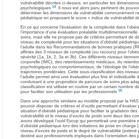
vulnérabilité décrites ci-dessus, en particulier les dimensions
14
psychologiques
. Il nous est alors paru pertinent de pouvo
déterminer les dimensions de vulnérabilité communément re
pédiatrique en proposant le score « indice de vulnérabilité d
En ce qui concerne l’évaluation de la complexité dans l’obési
l’importance d’une évaluation préalable multidimensionnelle et
soins, mais elle ne propose pas de critères permettant de d
niveau de complexité pour les situations d’obésité pédiatri
l’adulte dans les Recommandations de bonnes pratiques (
affinée des 3 niveaux de complexité (ou recours) pour l’obés
sévérité (1a, 1b, 2, 3a et 3b). Ces différents niveaux tienn
corporelle (IMC), des retentissements médicaux, du retentiss
psychologiques ou comportementaux, de l’étiologie de l’obé
trajectoires pondérales. Cette sous-classification des nivea
l’adulte permet ainsi une évaluation plus fine et individuelle
conduisant à une proposition de parcours de soins plus adap
classification est utilisée en routine par un certain nombre d
16
pour faciliter son utilisation par les professionnels
.
Dans une approche similaire au modèle proposé par la HAS ch
pouvoir disposer de critères et d’outils permettant d’évaluer
situation d’obésité pédiatrique pour faciliter la gradation de
vulnérabilité et le niveau d’excès de poids sont deux des 
avons développé l’outil Escop qui permettrait une première e
d’obésité pédiatrique lors des initiations de prise en charge 
niveau d’excès de poids et le degré de vulnérabilité (estimé p
destiné aux professionnels impliqués dans l’orientation des 