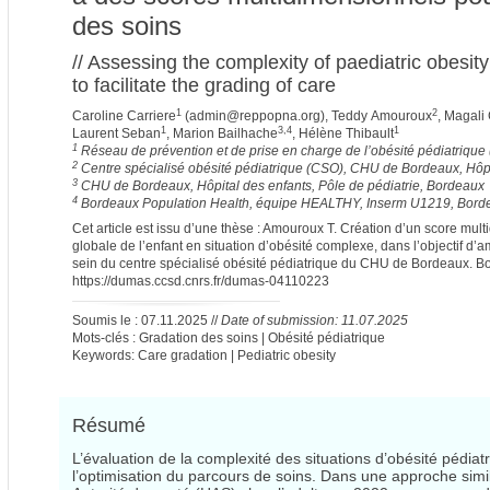
des soins
// Assessing the complexity of paediatric obesit
to facilitate the grading of care
1
2
Caroline Carriere
(
admin@reppopna.org
), Teddy Amouroux
, Magali
1
3,4
1
Laurent Seban
, Marion Bailhache
, Hélène Thibault
1
Réseau de prévention et de prise en charge de l’obésité pédiatriqu
2
Centre spécialisé obésité pédiatrique (CSO), CHU de Bordeaux, Hôpi
3
CHU de Bordeaux, Hôpital des enfants, Pôle de pédiatrie, Bordeaux
4
Bordeaux Population Health, équipe HEALTHY, Inserm U1219, Bord
Cet article est issu d’une thèse : Amouroux T. Création d’un score mult
globale de l’enfant en situation d’obésité complexe, dans l’objectif d’
sein du centre spécialisé obésité pédiatrique du CHU de Bordeaux. Bo
https://dumas.ccsd.cnrs.fr/dumas-04110223
Soumis le : 07.11.2025 //
Date of submission: 11.07.2025
Mots-clés : Gradation des soins | Obésité pédiatrique
Keywords: Care gradation | Pediatric obesity
Résumé
L’évaluation de la complexité des situations d’obésité pédia
l’optimisation du parcours de soins. Dans une approche sim