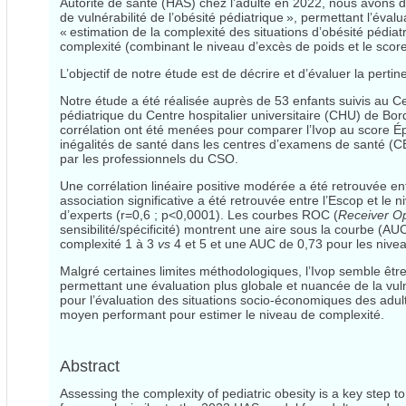
Autorité de santé (HAS) chez l’adulte en 2022, nous avons dé
de vulnérabilité de l’obésité pédiatrique », permettant l’évalu
« estimation de la complexité des situations d’obésité pédiat
complexité (combinant le niveau d’excès de poids et le score
L’objectif de notre étude est de décrire et d’évaluer la pertin
Notre étude a été réalisée auprès de 53 enfants suivis au C
pédiatrique du Centre hospitalier universitaire (CHU) de B
corrélation ont été menées pour comparer l’Ivop au score Épi
inégalités de santé dans les centres d’examens de santé (CES
par les professionnels du CSO.
Une corrélation linéaire positive modérée a été retrouvée ent
association significative a été retrouvée entre l’Escop et le 
d’experts (r=0,6 ; p<0,0001). Les courbes ROC (
Receiver Op
sensibilité/spécificité) montrent une aire sous la courbe (AU
complexité 1 à 3
vs
4 et 5 et une AUC de 0,73 pour les nive
Malgré certaines limites méthodologiques, l’Ivop semble être 
permettant une évaluation plus globale et nuancée de la vuln
pour l’évaluation des situations socio-économiques des adul
moyen performant pour estimer le niveau de complexité.
Abstract
Assessing the complexity of pediatric obesity is a key step 