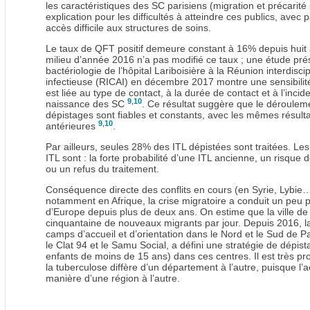
les caractéristiques des SC parisiens (migration et précarité
explication pour les difficultés à atteindre ces publics, avec 
accès difficile aux structures de soins.
Le taux de QFT positif demeure constant à 16% depuis huit
milieu d’année 2016 n’a pas modifié ce taux ; une étude prés
bactériologie de l’hôpital Lariboisière à la Réunion interdisci
infectieuse (RICAI) en décembre 2017 montre une sensibilité 
est liée au type de contact, à la durée de contact et à l’inc
9
,
10
naissance des SC
. Ce résultat suggère que le déroulem
dépistages sont fiables et constants, avec les mêmes résulta
9
,
10
antérieures
.
Par ailleurs, seules 28% des ITL dépistées sont traitées. Le
ITL sont : la forte probabilité d’une ITL ancienne, un risque
ou un refus du traitement.
Conséquence directe des conflits en cours (en Syrie, Lybie…
notamment en Afrique, la crise migratoire a conduit un peu pl
d’Europe depuis plus de deux ans. On estime que la ville de 
cinquantaine de nouveaux migrants par jour. Depuis 2016, la 
camps d’accueil et d’orientation dans le Nord et le Sud de Pa
le Clat 94 et le Samu Social, a défini une stratégie de dépista
enfants de moins de 15 ans) dans ces centres. Il est très pro
la tuberculose diffère d’un département à l’autre, puisque l
manière d’une région à l’autre.