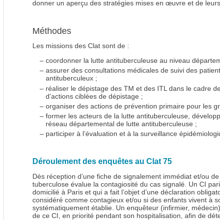
donner un aperçu des stratégies mises en œuvre et de leurs 
Méthodes
Les missions des Clat sont de :
–
coordonner la lutte antituberculeuse au niveau départem
–
assurer des consultations médicales de suivi des patie
antituberculeux ;
–
réaliser le dépistage des TM et des ITL dans le cadre d
d’actions ciblées de dépistage ;
–
organiser des actions de prévention primaire pour les g
–
former les acteurs de la lutte antituberculeuse, développ
réseau départemental de lutte antituberculeuse ;
–
participer à l’évaluation et à la surveillance épidémiolog
Déroulement des enquêtes au Clat 75
Dès réception d’une fiche de signalement immédiat et/ou de d
tuberculose évalue la contagiosité du cas signalé. Un CI pa
domicilié à Paris et qui a fait l’objet d’une déclaration obliga
considéré comme contagieux et/ou si des enfants vivent à 
systématiquement établie. Un enquêteur (infirmier, médecin) 
de ce CI, en priorité pendant son hospitalisation, afin de dét