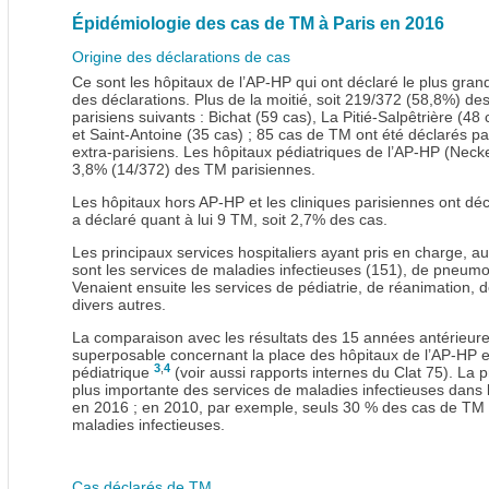
Épidémiologie des cas de TM à Paris en 2016
Origine des déclarations de cas
Ce sont les hôpitaux de l’AP-HP qui ont déclaré le plus gr
des déclarations. Plus de la moitié, soit 219/372 (58,8%) des
parisiens suivants : Bichat (59 cas), La Pitié-Salpêtrière (48
et Saint-Antoine (35 cas) ; 85 cas de TM ont été déclarés pa
extra-parisiens. Les hôpitaux pédiatriques de l’AP-HP (Neck
3,8% (14/372) des TM parisiennes.
Les hôpitaux hors AP-HP et les cliniques parisiennes ont déc
a déclaré quant à lui 9 TM, soit 2,7% des cas.
Les principaux services hospitaliers ayant pris en charge, a
sont les services de maladies infectieuses (151), de pneumo
Venaient ensuite les services de pédiatrie, de réanimation, de
divers autres.
La comparaison avec les résultats des 15 années antérieure
superposable concernant la place des hôpitaux de l’AP-HP e
3
,
4
pédiatrique
(voir aussi rapports internes du Clat 75). La p
plus importante des services de maladies infectieuses dans 
en 2016 ; en 2010, par exemple, seuls 30 % des cas de TM é
maladies infectieuses.
Cas déclarés de TM