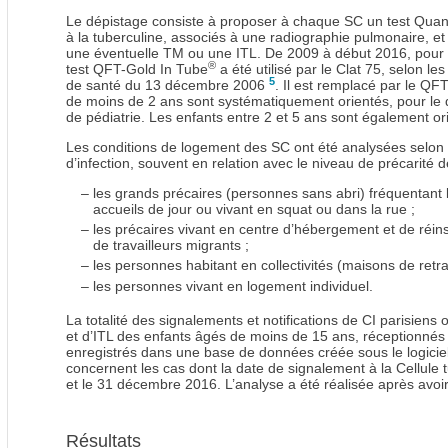
Le dépistage consiste à proposer à chaque SC un test Qu
à la tuberculine, associés à une radiographie pulmonaire, et
une éventuelle TM ou une ITL. De 2009 à début 2016, pour t
®
test QFT-Gold In Tube
a été utilisé par le Clat 75, selon l
5
de santé du 13 décembre 2006
. Il est remplacé par le QF
de moins de 2 ans sont systématiquement orientés, pour le dé
de pédiatrie. Les enfants entre 2 et 5 ans sont également ori
Les conditions de logement des SC ont été analysées selon 
d’infection, souvent en relation avec le niveau de précarité de
–
les grands précaires (personnes sans abri) fréquentant
accueils de jour ou vivant en squat ou dans la rue ;
–
les précaires vivant en centre d’hébergement et de réin
de travailleurs migrants ;
–
les personnes habitant en collectivités (maisons de retra
–
les personnes vivant en logement individuel.
La totalité des signalements et notifications de CI parisien
et d’ITL des enfants âgés de moins de 15 ans, réceptionnés p
enregistrés dans une base de données créée sous le logici
concernent les cas dont la date de signalement à la Cellule 
et le 31 décembre 2016. L’analyse a été réalisée après avoi
Résultats