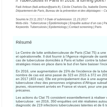
// Tuberculosis in Paris in 2016: a turning point?
Fadi Antoun (
fadi.antoun@paris.fr
), Cécile Charlois-Ou, Isabelle Dor
Département de Paris, Bureau de la prévention et des dépistages – Cel
Soumis le 23.11.2017 //
Date of submission: 11.23.2017
Mots-clés : Tuberculose | Épidémiologie | Enquête autour d’un cas | Pa
Keywords: Tuberculosis | Epidemiology | Contact screening | Paris
Résumé
Le Centre de lutte antituberculeuse de Paris (Clat 75) a une
et opérationnelle. Il doit fournir à l’Agence régionale de sa
cas de tuberculose domiciliés à Paris et lutter contre la tub
stratégies mises en place dans le but d’en faire baisser l’inc
En 2016, une augmentation de 15% de l’incidence de la tuber
nombre de cas est ainsi passé de 323 en 2015 à 372 en 201
en 2017 (403 cas). Elle est principalement due à une augm
tuberculose chez des personnes originaires d’Afrique subs
jeunes, récemment arrivés en France et vivant, pour une par
précaires.
Les actions du Clat 75 consistent essentiellement à réalise
tuberculose : en 2016, 350 enquêtes ont été réalisées autou
diagnostic de 219 infections tuberculeuses latentes et de 6