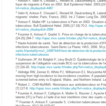
Antoun F, Valin N, Chouaid C, Renard M, Dautzenberg B, Lalan
foyer de migrants à Paris en 2002. Bull Epidémiol Hebd. 2003;(10
lvl=notice_display&id=4487
2
Valin N, Antoun F, Chouaid C, Renard M, Dautzenberg B, Lalan
migrants’ shelter, Paris, France, 2002. Int J Tuberc Lung Dis. 200
3
Antoun F, Mallet HP. La tuberculose à Paris en 2003. Situation act
tuberculose. Bull Epidémiol Hebd. 2005;(17-18):70-2.
http://opac.
lvl=notice_display&id=2999
4
Fournier A, Antoun F, Quelet S. Prise en charge de la tuberculo
(24-25):294-7.
http://opac.invs.sante.fr/index.php?lvl=notice_dis
5
Haute Autorité de santé. Test de détection de la production d’IF
infections tuberculeuses. Saint-Denis La Plaine: HAS; 2006. 50 p
sante.fr/portail/jcms/r_1498744/fr/test-de-detection-de-la-producti
infections-tuberculeuses
6
Guthmann JP, Aït Belghiti F, Lévy-Bruhl D. Épidémiologie de la 
suspension de l’obligation vaccinale BCG sur la tuberculose de l’
(7):116-26.
http://opac.invs.sante.fr/index.php?lvl=notice_displa
7
Aldridge RW, Zenner D, White PJ, Williamson EJ, Muzyamba 
moving from high-incidence to low-incidence countries: A populat
screened before entry to England, Wales, and Northern Ireland. L
8
Robert J ; CNR-MyRMA. Résistance aux antituberculeux en Fran
(7):127-8.
http://opac.invs.sante.fr/index.php?lvl=notice_display
9
Fournier A, Antoun F, Collignon A, Muller G, Rouvier J, Ayache
latente (ITL) à Paris à l’aide d’un test interféron chez des sujets
10
Fournier A, Antoun F, Larnaudie S. L’infection tuberculeuse late
Mal Respir. 2012;29:1079-87.