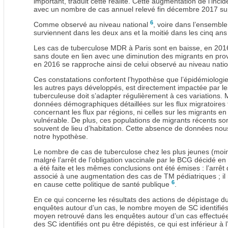
important, traduit cette réalité. Cette augmentation de l’in
avec un nombre de cas annuel relevé fin décembre 2017 su
6
Comme observé au niveau national
, voire dans l’ensemble
surviennent dans les deux ans et la moitié dans les cinq ans 
Les cas de tuberculose MDR à Paris sont en baisse, en 201
sans doute en lien avec une diminution des migrants en pro
en 2016 se rapproche ainsi de celui observé au niveau nati
Ces constatations confortent l’hypothèse que l’épidémiolog
les autres pays développés, est directement impactée par les 
tuberculeuse doit s’adapter régulièrement à ces variations
données démographiques détaillées sur les flux migratoires 
concernant les flux par régions, ni celles sur les migrants en 
vulnérable. De plus, ces populations de migrants récents so
souvent de lieu d’habitation. Cette absence de données nous
notre hypothèse.
Le nombre de cas de tuberculose chez les plus jeunes (moin
malgré l’arrêt de l’obligation vaccinale par le BCG décidé e
a été faite et les mêmes conclusions ont été émises : l’arrêt 
associé à une augmentation des cas de TM pédiatriques ; il n’
6
en cause cette politique de santé publique
.
En ce qui concerne les résultats des actions de dépistage du
enquêtes autour d’un cas, le nombre moyen de SC identifié
moyen retrouvé dans les enquêtes autour d’un cas effectué
des SC identifiés ont pu être dépistés, ce qui est inférieur à 