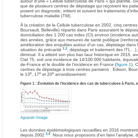
autour d’une « Cellule tuberculose de Paris » qui planifie, co
que de plusieurs centres de dépistage qui reçoivent les pati
posent un diagnostic, initient et suivent les traitements d’inf
tuberculose maladie (TM).
À la création de la Cellule tuberculose en 2002, cinq centres
Boursault, Belleville) répartis dans Paris assuraient le dépis
domiciliation des 1 200 cas index (CI) environ (incidence aut
des années, grâce aux mesures de santé publique (renforcem
amélioration des enquêtes autour d’un cas, dépistage dans 
1
,
2
situation de précarité
, dépistage et traitement des ITL…)
diminué. Il a atteint son plus bas taux historique en 2015,
Clat 75, soit une incidence de 14/100 000 habitants, équival
de-France et le double de l’incidence en France (
figure 1
). 
centres de dépistage à trois centres parisiens : Edison, Bour
e
e
e
le 13
, 17
et 20
arrondissement.
Figure 1 : Évolution de l’incidence des cas de tuberculose à Paris,
Agrandir l'image
Les données épidémiologiques recueillies en 2016 montrent
3
,
4
depuis 2002
. Nous nous proposons d’en faire l’analyse, de