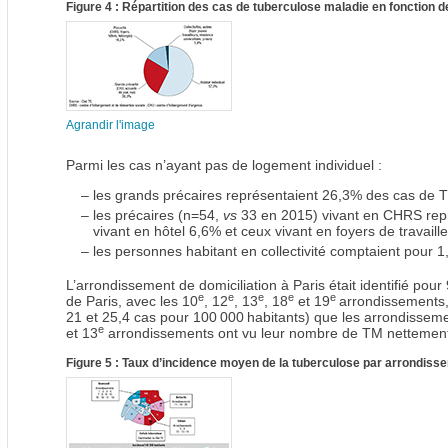
Figure 4 : Répartition des cas de tuberculose maladie en fonction d
Agrandir l'image
Parmi les cas n’ayant pas de logement individuel :
–
les grands précaires représentaient 26,3% des cas de
–
les précaires (n=54,
vs
33 en 2015) vivant en CHRS rep
vivant en hôtel 6,6% et ceux vivant en foyers de travaill
–
les personnes habitant en collectivité comptaient pour
L’arrondissement de domiciliation à Paris était identifié pou
e
e
e
e
e
de Paris, avec les 10
, 12
, 13
, 18
et 19
arrondissements, 
21 et 25,4 cas pour 100 000 habitants) que les arrondisseme
e
et 13
arrondissements ont vu leur nombre de TM nettement
Figure 5 : Taux d’incidence moyen de la tuberculose par arrondisse