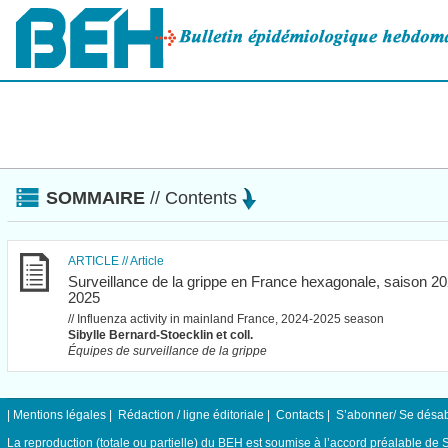
Panneau de gestion des cookies
SOMMAIRE
// Contents
ARTICLE
// Article
Surveillance de la grippe en France hexagonale, saison 20
2025
// Influenza activity in mainland France, 2024-2025 season
Sibylle Bernard-Stoecklin et coll.
Équipes de surveillance de la grippe
|
Mentions légales
|
Rédaction / ligne éditoriale
|
Contacts
|
S’abonner/ Se désa
La reproduction (totale ou partielle) du BEH est soumise à l’accord préalable de 