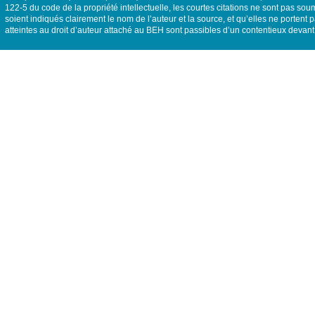
122-5 du code de la propriété intellectuelle, les courtes citations ne sont pas so
soient indiqués clairement le nom de l’auteur et la source, et qu’elles ne portent pas
atteintes au droit d’auteur attaché au BEH sont passibles d’un contentieux devant 